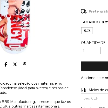
Frete grát
TAMANHO:
8.2
8.25
QUANTIDADE
Adicione este 
uidado na seleção dos materiais e no
adense (ideal para skates) e resinas de
Entregas para o
Meios de e
rado.
ca BBS Manufacturing, a mesma que faz os
GK e outras marcas internacionais.