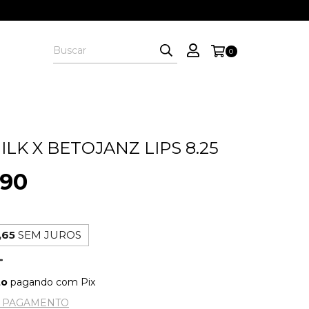
0
LK X BETOJANZ LIPS 8.25
,90
,65
SEM JUROS
to
pagando com Pix
E PAGAMENTO