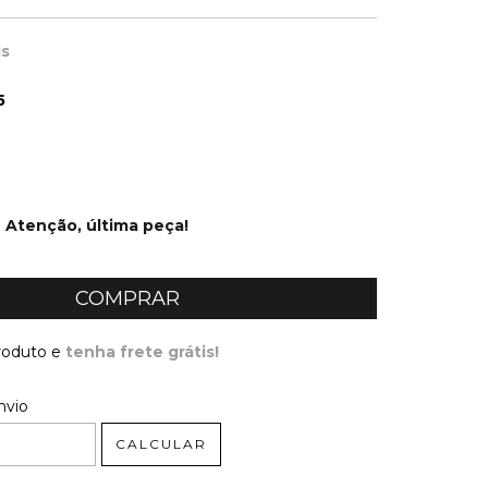
is
5
Atenção, última peça!
produto e
tenha frete grátis!
 CEP:
ALTERAR CEP
nvio
CALCULAR