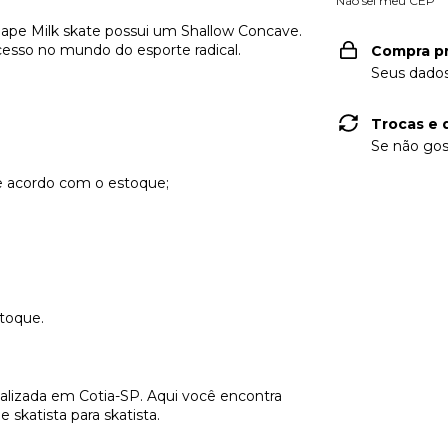
Não sei meu CEP
hape Milk skate possui um Shallow Concave.
esso no mundo do esporte radical.
Compra p
Seus dados
Trocas e 
Se não gos
de acordo com o estoque;
stoque.
alizada em Cotia-SP. Aqui você encontra
 skatista para skatista.