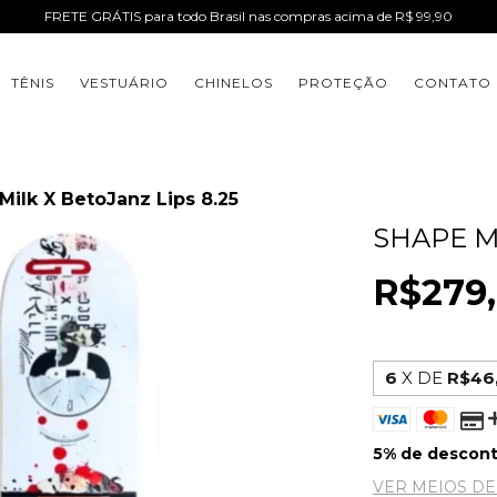
FRETE GRÁTIS para todo Brasil nas compras acima de R$ 99,90
TÊNIS
VESTUÁRIO
CHINELOS
PROTEÇÃO
CONTATO
Milk X BetoJanz Lips 8.25
SHAPE MI
R$279
6
X DE
R$46
5% de descon
VER MEIOS D