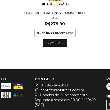
FRETE GRÁTIS
SHAPE MILK X RATONES BURNING SKULL
8.25
R$279,90
6
x de
R$46,65
sem juros
COMPRAR
NTO
CONTATO
R
(11) 96384-2900
contato@ofstreet.com.br
Horários de Funcionamento:
N
Segunda à sexta das 10:00 às 18:00
(SAC)