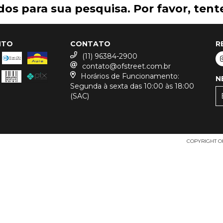
os para sua pesquisa. Por favor, tente
NTO
CONTATO
R
(11) 96384-2900
contato@ofstreet.com.br
Horários de Funcionamento:
N
Segunda à sexta das 10:00 às 18:00
(SAC)
COPYRIGHT OF