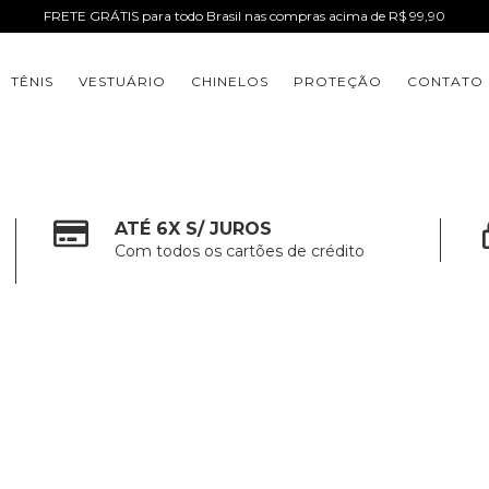
FRETE GRÁTIS para todo Brasil nas compras acima de R$ 99,90
TÊNIS
VESTUÁRIO
CHINELOS
PROTEÇÃO
CONTATO
ATÉ 6X S/ JUROS
Com todos os cartões de crédito