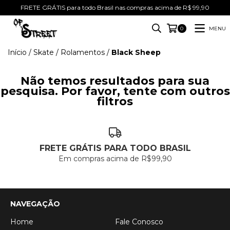
FRETE GRÁTIS para todo Brasil nas compras acima de R$ 99,90
MENU
0
Início
/
Skate
/
Rolamentos
/
Black Sheep
Não temos resultados para sua
pesquisa. Por favor, tente com outros
filtros
FRETE GRÁTIS PARA TODO BRASIL
Em compras acima de R$99,90
NAVEGAÇÃO
Home
Fale Conosco