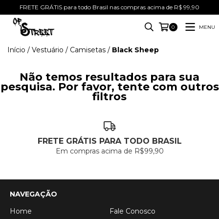
FRETE GRÁTIS para todo Brasil nas compras acima de R$ 99,90
MENU
0
Início
/
Vestuário
/
Camisetas
/
Black Sheep
Não temos resultados para sua
pesquisa. Por favor, tente com outros
filtros
FRETE GRÁTIS PARA TODO BRASIL
Em compras acima de R$99,90
NAVEGAÇÃO
Home
Fale Conosco