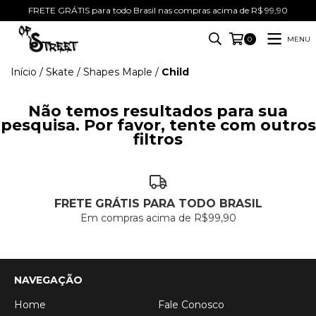
FRETE GRÁTIS para todo Brasil nas compras acima de R$ 99,90
MENU
0
Início
/
Skate
/
Shapes Maple
/
Child
Não temos resultados para sua
pesquisa. Por favor, tente com outros
filtros
FRETE GRÁTIS PARA TODO BRASIL
Em compras acima de R$99,90
NAVEGAÇÃO
Home
Fale Conosco