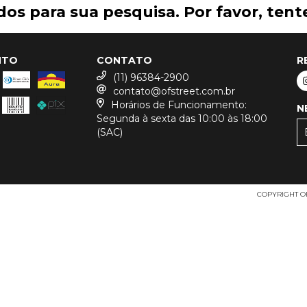
os para sua pesquisa. Por favor, tente
NTO
CONTATO
R
(11) 96384-2900
contato@ofstreet.com.br
Horários de Funcionamento:
N
Segunda à sexta das 10:00 às 18:00
(SAC)
COPYRIGHT OF