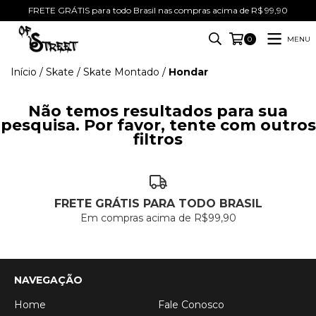
FRETE GRÁTIS para todo Brasil nas compras acima de R$ 99,90
MENU
0
Início
/
Skate
/
Skate Montado
/
Hondar
Não temos resultados para sua
pesquisa. Por favor, tente com outros
filtros
FRETE GRÁTIS PARA TODO BRASIL
Em compras acima de R$99,90
NAVEGAÇÃO
Home
Fale Conosco