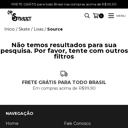
FRETE GRÁTIS para todo Brasil nas compras acima de R$ 99,90
MENU
0
Início
/
Skate
/
Lixas
/
Source
Não temos resultados para sua
pesquisa. Por favor, tente com outros
filtros
FRETE GRÁTIS PARA TODO BRASIL
Em compras acima de R$99,90
NAVEGAÇÃO
Home
Fale Conosco