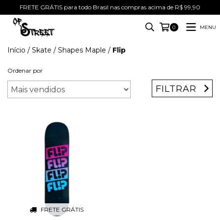
FRETE GRÁTIS para todo Brasil nas compras acima de R$ 99,90
MENU
0
Início
/
Skate
/
Shapes Maple
/
Flip
Ordenar por
FILTRAR
FRETE GRÁTIS