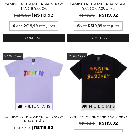
CAMISETA THRASHER RAINBOW
CAMISETA THRASHER 40 YEARS
MAG BRANCA
RANSON AZUL-M...
R$119,92
R$119,92
R$149,90
R$149,90
6
x de
R$19,99
sem juros
6
x de
R$19,99
sem juros
COMPRAR
COMPRAR
20
%
OFF
20
%
OFF
FRETE GRÁTIS
FRETE GRÁTIS
CAMISETA THRASHER RAINBOW
CAMISETA THRASHER SAD BBQ
MAG LILÁS
R$119,92
R$149,90
R$119,92
R$149,90