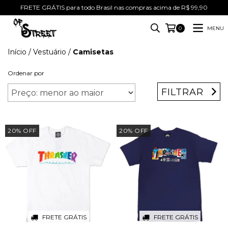
FRETE GRÁTIS para todo Brasil nas compras acima de R$ 99,90
MENU
0
Início
/
Vestuário
/
Camisetas
Ordenar por
FILTRAR
20
%
OFF
20
%
OFF
FRETE GRÁTIS
FRETE GRÁTIS