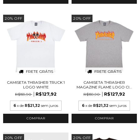
20
%
OFF
20
%
OFF
FRETE GRÁTIS
FRETE GRÁTIS
CAMISETA THRASHER TRUCK 1
CAMISETA THRASHER
LOGO WHITE
MAGAZINE FLAME LOGO CI...
R$127,92
R$127,92
R$159,90
R$159,90
6
x de
R$21,32
sem juros
6
x de
R$21,32
sem juros
COMPRAR
COMPRAR
20
%
OFF
20
%
OFF