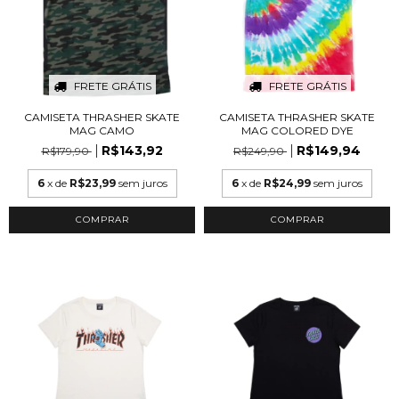
FRETE GRÁTIS
FRETE GRÁTIS
CAMISETA THRASHER SKATE
CAMISETA THRASHER SKATE
MAG CAMO
MAG COLORED DYE
R$143,92
R$149,94
R$179,90
R$249,90
6
x de
R$23,99
sem juros
6
x de
R$24,99
sem juros
COMPRAR
COMPRAR