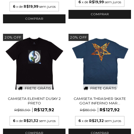
6
x de
R$19,99
sem juros
6
x de
R$19,99
sem juros
COMPRAR
COMPRAR
20
%
OFF
20
%
OFF
FRETE GRÁTIS
FRETE GRÁTIS
CAMISETA ELEMENT DUSKY 2
CAMISETA THRASHER SKATE
PRETO
GOAT INFERNO MAR...
R$127,92
R$127,92
R$159,90
R$159,90
6
x de
R$21,32
sem juros
6
x de
R$21,32
sem juros
COMPRAR
COMPRAR