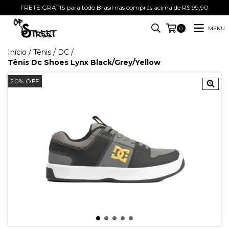
FRETE GRÁTIS para todo Brasil nas compras acima de R$ 99,90
MENU
0
Início
/
Tênis
/
DC
/
Tênis Dc Shoes Lynx Black/Grey/Yellow
20
%
OFF